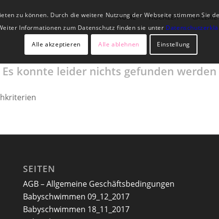
 bieten zu können. Durch die weitere Nutzung der Webseite stimmen Sie 
HOME
HOCHZEIT
GALERIE
Weiter Informationen zum Datenschutz finden sie unter
Datenschutzerkl
Alle akzeptieren
Alle ablehnen
Einstellung
Es konnte leider nichts gefunden werden
hkriterien
SEITEN
AGB – Allgemeine Geschäftsbedingungen
Babyschwimmen 09_12_2017
Babyschwimmen 18_11_2017