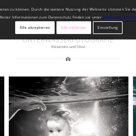
 bieten zu können. Durch die weitere Nutzung der Webseite stimmen Sie 
HOME
HOCHZEIT
GALERIE
Weiter Informationen zum Datenschutz finden sie unter
Datenschutzerkl
Alle akzeptieren
Alle ablehnen
Einstellung
UNTERWASSERFOTOGRAFIE
Alexandra und Silvio