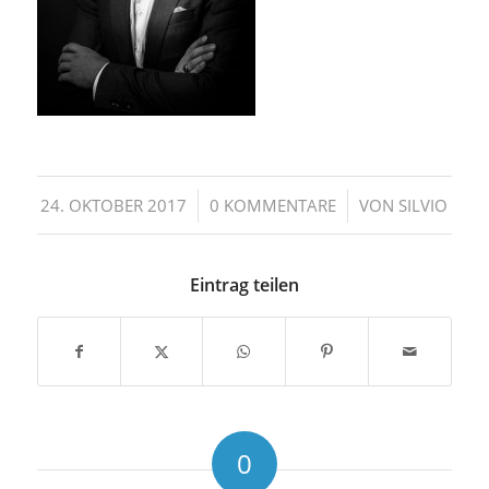
/
/
24. OKTOBER 2017
0 KOMMENTARE
VON
SILVIO
Eintrag teilen
0