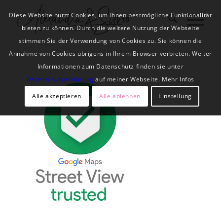
Diese Website nutzt Cookies, um Ihnen bestmögliche Funktionalität
bieten zu können. Durch die weitere Nutzung der Webseite
stimmen Sie der Verwendung von Cookies zu. Sie können die
Annahme von Cookies übrigens in Ihrem Browser verbieten. Weiter
Informationen zum Datenschutz finden sie unter
Datenschutzerklärung
auf meiner Webseite. Mehr Infos
Alle akzeptieren
Alle ablehnen
Einstellung