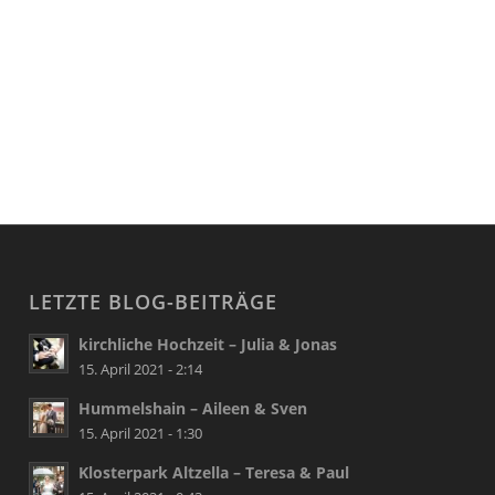
LETZTE BLOG-BEITRÄGE
kirchliche Hochzeit – Julia & Jonas
15. April 2021 - 2:14
Hummelshain – Aileen & Sven
15. April 2021 - 1:30
Klosterpark Altzella – Teresa & Paul