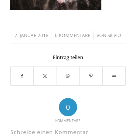
/
/
7. JANUAR 2018
0 KOMMENTARE
VON
SILVIO
Eintrag teilen
0
KOMMENTARE
Schreibe einen Kommentar