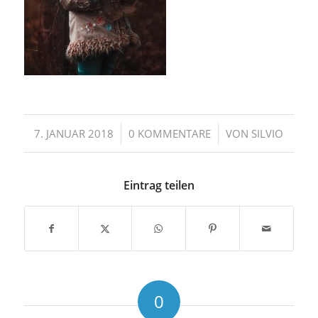
/
/
7. JANUAR 2018
0 KOMMENTARE
VON
SILVIO
Eintrag teilen
0