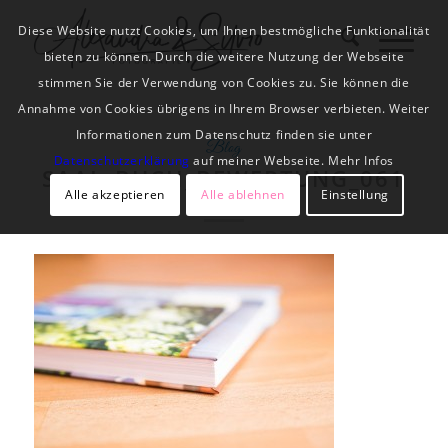
Diese Website nutzt Cookies, um Ihnen bestmögliche Funktionalität
bieten zu können. Durch die weitere Nutzung der Webseite
stimmen Sie der Verwendung von Cookies zu. Sie können die
Annahme von Cookies übrigens in Ihrem Browser verbieten. Weiter
Informationen zum Datenschutz finden sie unter
Blog
Datenschutzerklärung
auf meiner Webseite. Mehr Infos
SAAL_BUCH_BEWERTUNG_061
Alle akzeptieren
Alle ablehnen
Einstellung