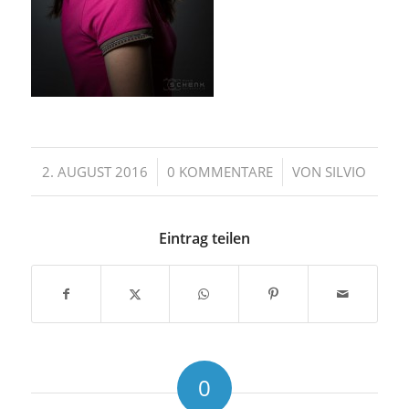
/
/
2. AUGUST 2016
0 KOMMENTARE
VON
SILVIO
Eintrag teilen
0