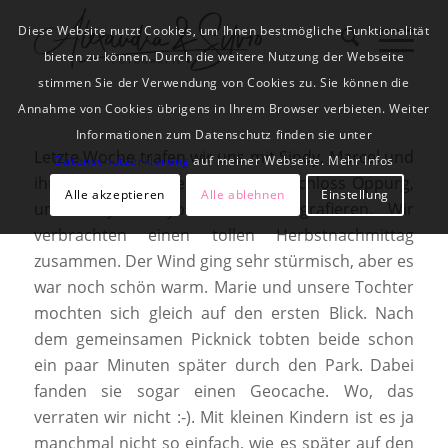
Diese Website nutzt Cookies, um Ihnen bestmögliche Funktionalität
bieten zu können. Durch die weitere Nutzung der Webseite
stimmen Sie der Verwendung von Cookies zu. Sie können die
Annahme von Cookies übrigens in Ihrem Browser verbieten. Weiter
Informationen zum Datenschutz finden sie unter
Letzte Woche trafen wir uns mit Sindy, Marcel und
Datenschutzerklärung
auf meiner Webseite. Mehr Infos
ihrer Tochter Marie im Park von Schloss Oppurg,
Alle akzeptieren
Alle ablehnen
Einstellung
um Sindys Babybauch zu fotografieren. Wir
verbrachten einen tollen Herbstnachmittag
zusammen. Der Wind ging sehr stürmisch, aber es
war noch schön warm. Marie und unsere Tochter
mochten sich gleich auf den ersten Blick. Nach
dem gemeinsamen Picknick tobten beide schon
ein paar Minuten später durch den Park. Dabei
fanden sie sogar einen Geocache. Wo, das
verraten wir nicht :-). Mit kleinen Kindern ist es ja
manchmal nicht so einfach, wie es später auf den